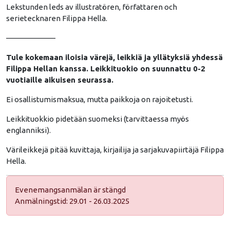
Lekstunden leds av illustratören, författaren och
serietecknaren Filippa Hella.
––––––––––––
Tule kokemaan iloisia värejä, leikkiä ja yllätyksiä yhdessä
Filippa Hellan kanssa. Leikkituokio on suunnattu 0-2
vuotiaille aikuisen seurassa.
Ei osallistumismaksua, mutta paikkoja on rajoitetusti.
Leikkituokkio pidetään suomeksi (tarvittaessa myös
englanniksi).
Värileikkejä pitää kuvittaja, kirjailija ja sarjakuvapiirtäjä Filippa
Hella.
Evenemangsanmälan är stängd
Anmälningstid: 29.01 - 26.03.2025